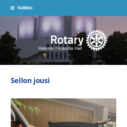
Siirry
Valikko
sivun
sisältöön
Finlandia Hall Rotaryklubi ry
Sellon jousi