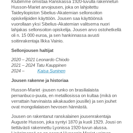
Klubimme omistaa Ranskassa 1920-luvulla rakennetun
Husson-Mariet arvojousen, joka on lahjoitettu
Taideyliopiston Sibelius-Akatemian sellonsoiton
opiskelijoiden käyttöön. Jousen saa käyttöönsä
vuorollaan yksi Sibelius-Akatemian valitsema nuori
lahjakas sellonsoiton opiskelija. Jousen arvo ostohetkellä
oli n. 15 000 euroa, ja sen hankinnassa avusti
soitinrakentaja Ilkka Vainio.
Sellonjousen haltijat
2020 – 2021 Leonardo Chiodo
2021 – 2024 Tatu Kauppinen
2024 –
Kaisa Suninen
Jousen rakenne ja historiaa
Husson-Mariet -jousen runko on brasilialaista
pernanbuco-puuta, en metalliosissa on kultaa (mikä on
verrattain harvinaista aikakauden jousille) ja sen jouhet
ovat mongolialaisen hevosen hännästä.
Jousen on rakentanut ranskalainen jousenrakentaja
Auguste Husson, joka syntyi 1870 ja kuoli 1929. Jousi on
tiettävästi rakennettu Lyonissa 1920-luvun alussa.