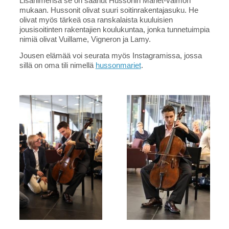
Lisänimensä se on saanut Hussonin Mariet-vaimon
mukaan. Hussonit olivat suuri soitinrakentajasuku. He
olivat myös tärkeä osa ranskalaista kuuluisien
jousisoitinten rakentajien koulukuntaa, jonka tunnetuimpia
nimiä olivat Vuillame, Vigneron ja Lamy.
Jousen elämää voi seurata myös Instagramissa, jossa
sillä on oma tili nimellä
hussonmariet
.