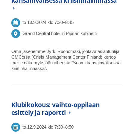
kansainvälisessä kriisinhallinnassa
to 19.9.2024
klo 7:30
–
8:45
Grand Central hotellin Pipsan kabinetti
Oma jäsenemme Jyrki Ruohomäki, johtava asiantuntija
CMC:ssa (Crisis Management Center Finland) kertoo
meille näkemyksiään aiheesta "Suomi kansainvälisessä
kriisinhallinnassa".
Klubikokous: vaihto-oppilaan
esittely ja raportti
to 12.9.2024
klo 7:30
–
8:50