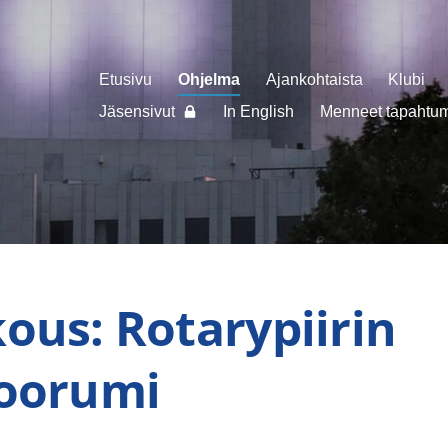
Etusivu
Ohjelma
Ajankohtaista
Klubi
Jäsensivut
In English
Menneet tapahtuma
ous: Rotarypiirin
foorumi