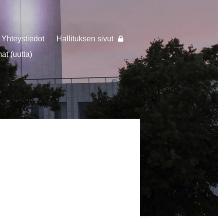
Yhteystiedot
Hallituksen sivut
t (uutta)