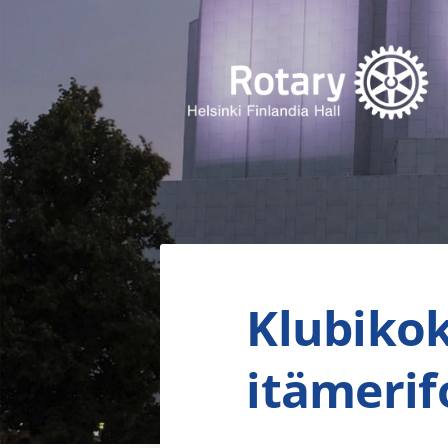
Siirry
sivun
sisältöön
Finlandia Hall Rotaryklubi ry
Klubikok
itämeri