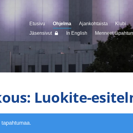
Etusivu
Ohjelma
Ajankohtaista
Klubi
Jäsensivut
In English
Menneet tapahtuma
ous: Luokite-esite
ä tapahtumaa.