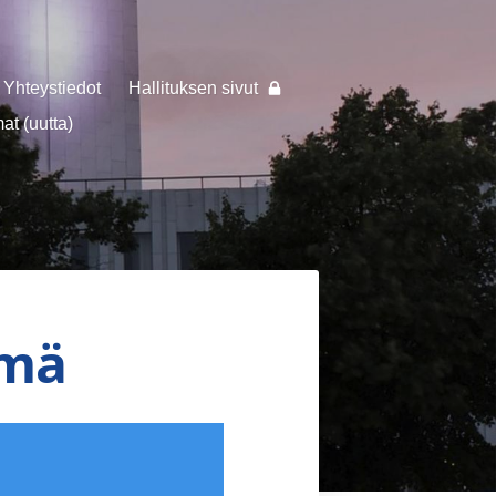
Yhteystiedot
Hallituksen sivut
t (uutta)
lmä