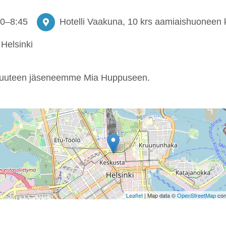
30
–
8:45
Hotelli Vaakuna, 10 krs aamiaishuoneen k
Helsinki
uuteen jäseneemme Mia Huppuseen.
Leaflet
| Map data ©
OpenStreetMap
con