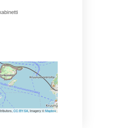
abinetti
tributors,
CC-BY-SA
, Imagery ©
Mapbox