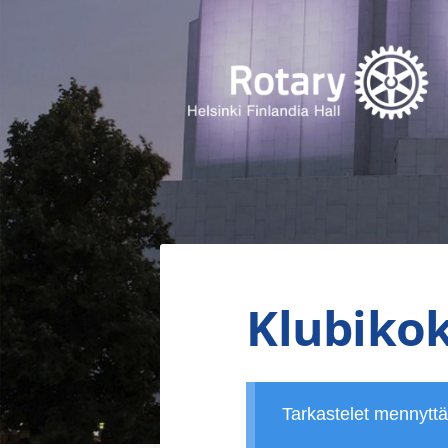
Siirry
sivun
sisältöön
Finlandia Hall Rotaryklubi ry
Klubikok
Tarkastelet mennytt