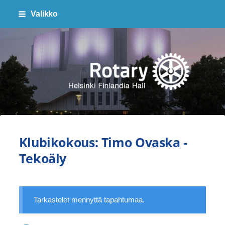
Siirry
Valikko
sivun
sisältöön
Finlandia Hall Rotaryklubi ry
Klubikokous: Timo Ovaska -
Tekoäly
Tarkastelet mennyttä tapahtumaa.