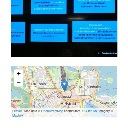
+
−
Leaflet
| Map data ©
OpenStreetMap
contributors,
CC-BY-SA
, Imagery ©
Mapbox