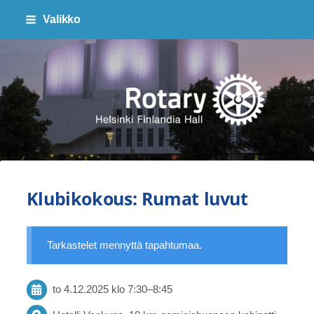
Siirry
Valikko
sivun
sisältöön
Finlandia Hall Rotaryklubi ry
Klubikokous: Rumat luvut
Tarkastelet mennyttä tapahtumaa.
to 4.12.2025
klo 7:30
–
8:45