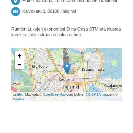
Hotelli Vaakuna, 10 krs aamiaishuoneen kabinetti
Kaivokatu 3, 00100 Helsinki
Rumien Lukujen ekonomisti Stina Oksa STM:stä alustaa
luvuista, joita kukaan ei halua nähdä.
+
−
Leaflet
| Map data ©
OpenStreetMap
contributors,
CC-BY-SA
, Imagery ©
Mapbox