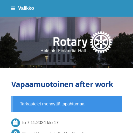
Siirry
Valikko
sivun
sisältöön
Finlandia Hall Rotaryklubi ry
Vapaamuotoinen after work
Tarkastelet mennyttä tapahtumaa.
to 7.11.2024
klo 17