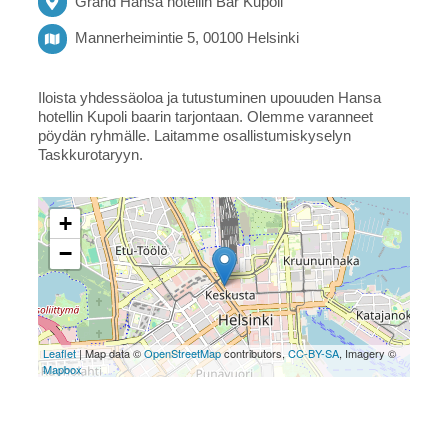
Grand Hansa hotellin Bar Kupoli
Mannerheimintie 5, 00100 Helsinki
Iloista yhdessäoloa ja tutustuminen upouuden Hansa
hotellin Kupoli baarin tarjontaan. Olemme varanneet
pöydän ryhmälle. Laitamme osallistumiskyselyn
Taskkurotaryyn.
+
−
Leaflet
| Map data ©
OpenStreetMap
contributors,
CC-BY-SA
, Imagery ©
Mapbox