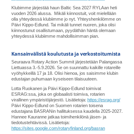
Klubimme järjestää haun Baltic Sea 2027 RYLAan heti
vuoden 2026 alussa. Mikäli kiinnostuit, voit mielellään
olla yhteydessä klubiimme jo nyt. Yhteyshenkilömme on
Päivi Kippo-Edlund. Tai mikäli tunnet nuoren, joka olisi
kiinnostunut osallistumaan, pyydäthän häntä olemaan
yhteydessä klubiimme mahdollisimman pian.
Kansainvälistä koulutusta ja verkostoitumista
Seuraava Rotary Action Summit järjestetään Palangassa
Liettuassa 3.-5.9.2026. Se on suunnattu kaikille rotareille
vyöhykkeillä 17 ja 18. Olisi hienoa, jos saisimme klubin
edustajan puhumaan kyseiseen tilaisuuteen.
Lotta Ruokanen ja Päivi Kippo-Edlund toimivat
ESRAG:ssa, joka on globaalisti toimiva, rotarien
virallinen ympäristöjärjestö. Lisätietoja:
https://esrag.org/
Päivi Kippo-Edlund on Suomen rotarien toisena
edustajana BASRANin hallituksessa kaudella 2025-2027.
Hannee Kauranne jatkaa toimihenkilönä jäsen- ja
tiedotustehtävissä. Lisätietoja:
https://sites.google.com/rotaryfinland.org/basran