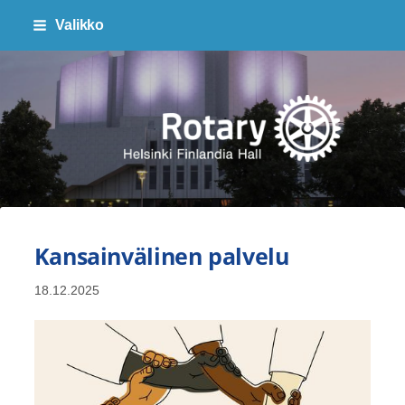
Siirry
Valikko
sivun
sisältöön
Finlandia Hall Rotaryklubi ry
Kansainvälinen palvelu
18.12.2025