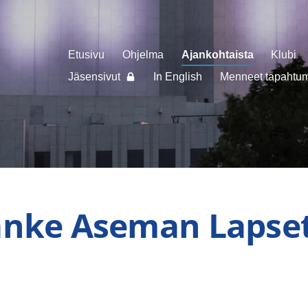
Etusivu
Ohjelma
Ajankohtaista
Klubi
Jäsensivut
In English
Menneet tapahtuma
anke Aseman Lapset