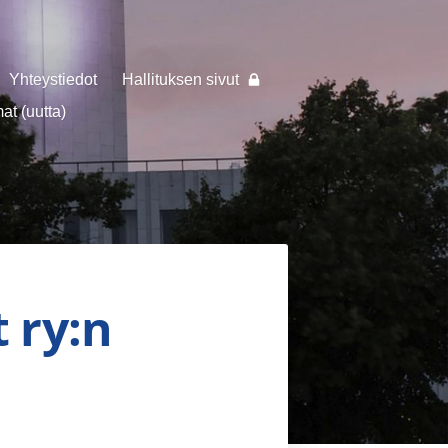
Yhteystiedot
Hallituksen sivut
t (uutta)
 ry:n