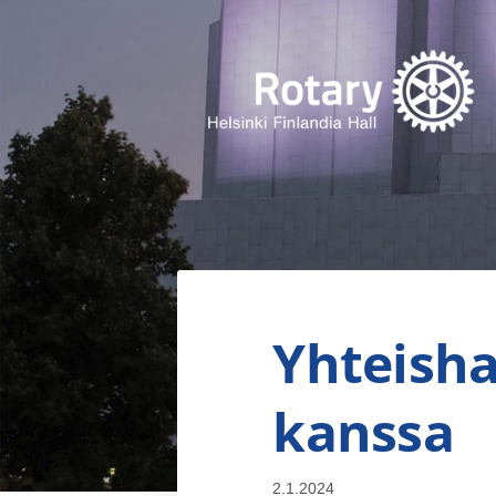
Siirry
sivun
sisältöön
Finlandia Hall Rotaryklubi ry
Yhteish
kanssa
2.1.2024