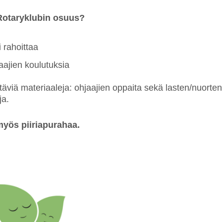
 Rotaryklubin osuus?
 rahoittaa
aajien koulutuksia
täviä materiaaleja: ohjaajien oppaita sekä lasten/nuorten 
ja.
myös piiriapurahaa.