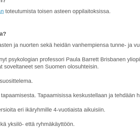
än?
an
toteutumista toisen asteen oppilaitoksissa.
ma?
asten ja nuorten sekä heidän vanhempiensa tunne- ja vuo
nyt psykologian professori Paula Barrett Brisbanen ylio
vat soveltaneet sen Suomen olosuhteisin.
uosittelema.
tapaamisesta. Tapaamisissa keskustellaan ja tehdään ha
sioita eri ikäryhmille 4-vuotiaista aikuisiin.
kä yksilö- että ryhmäkäyttöön.