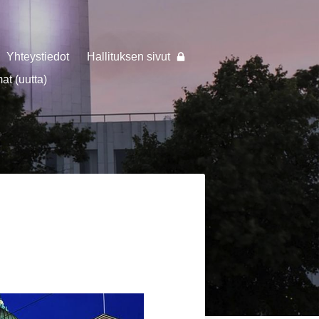
Yhteystiedot
Hallituksen sivut
t (uutta)