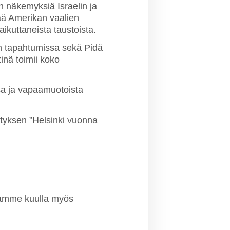
n näkemyksiä Israelin ja
ivää Amerikan vaalien
ikuttaneista taustoista.
dun tapahtumissa sekä Pidä
tinä toimii koko
ssa ja vapaamuotoista
sityksen ”Helsinki vuonna
 saamme kuulla myös