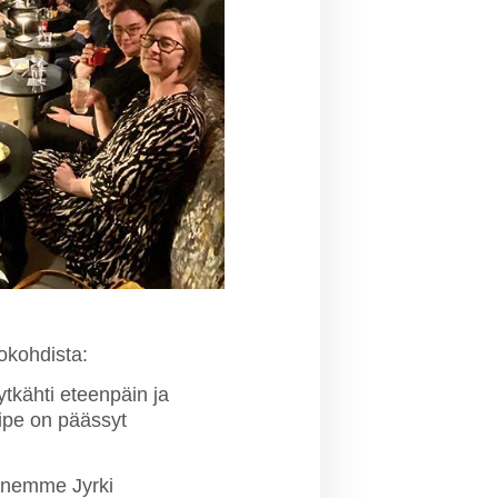
hokohdista:
tkähti eteenpäin ja
ipe on päässyt
enemme Jyrki