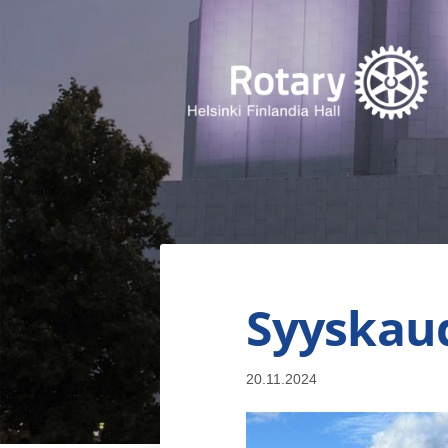
Siirry
sivun
sisältöön
Finlandia Hall Rotaryklubi ry
Syyskau
20.11.2024