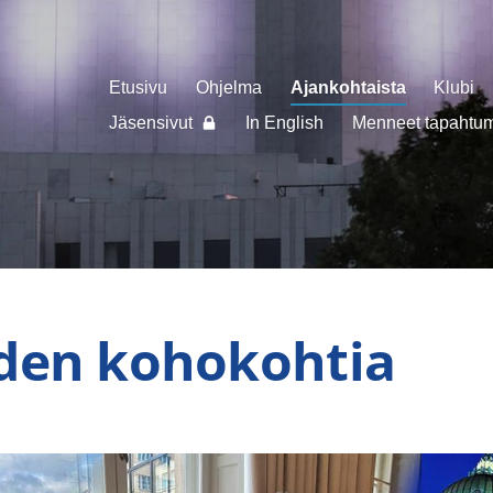
Etusivu
Ohjelma
Ajankohtaista
Klubi
Jäsensivut
In English
Menneet tapahtuma
den kohokohtia