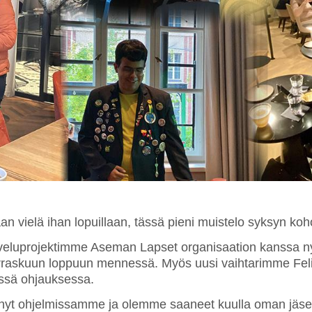
an vielä ihan lopuillaan, tässä pieni muistelo syksyn ko
veluprojektimme Aseman Lapset organisaation kanssa ny
raskuun loppuun mennessä. Myös uusi vaihtarimme Fel
ssä ohjauksessa.
nyt ohjelmissamme ja olemme saaneet kuulla oman jäs