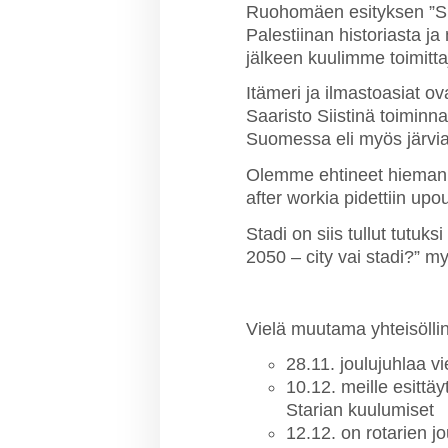
Ruohomäen esityksen ”Suo
Palestiinan historiasta ja
jälkeen kuulimme toimitta
Itämeri ja ilmastoasiat o
Saaristo Siistinä toiminna
Suomessa eli myös järvia
Olemme ehtineet hieman se
after workia pidettiin up
Stadi on siis tullut tutu
2050 – city vai stadi?” m
Vielä muutama yhteisöllin
28.11. joulujuhlaa v
10.12. meille esittä
Starian kuulumiset
12.12. on rotarien 