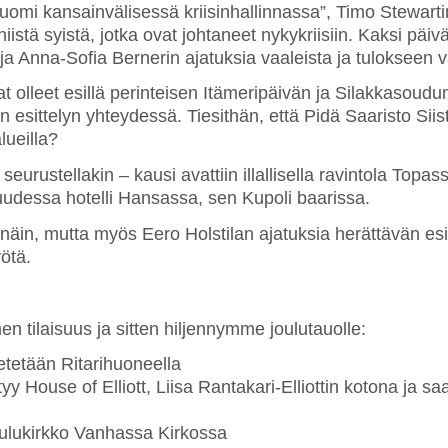
mi kansainvälisessä kriisinhallinnassa”, Timo Stewarti
 niistä syistä, jotka ovat johtaneet nykykriisiin. Kaksi pä
ja Anna-Sofia Bernerin ajatuksia vaaleista ja tulokseen va
vat olleet esillä perinteisen Itämeripäivän ja Silakkasou
n esittelyn yhteydessä. Tiesithän, että Pidä Saaristo Siis
lueilla?
urustellakin – kausi avattiin illallisella ravintola Topa
ouudessa hotelli Hansassa, sen Kupoli baarissa.
ksi näin, mutta myös Eero Holstilan ajatuksia herättävän e
yötä.
en tilaisuus ja sitten hiljennymme joulutauolle:
ietetään Ritarihuoneella
ytyy House of Elliott, Liisa Rantakari-Elliottin kotona ja
joulukirkko Vanhassa Kirkossa