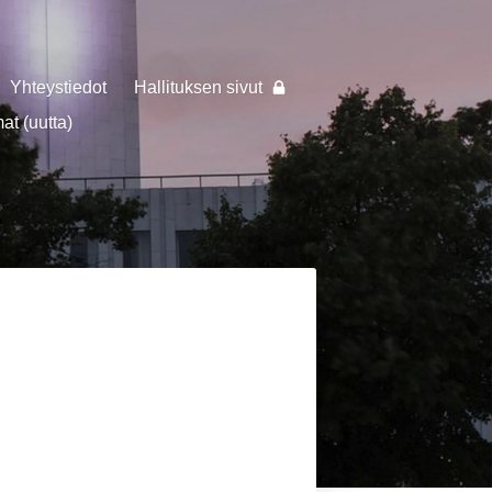
Yhteystiedot
Hallituksen sivut
t (uutta)