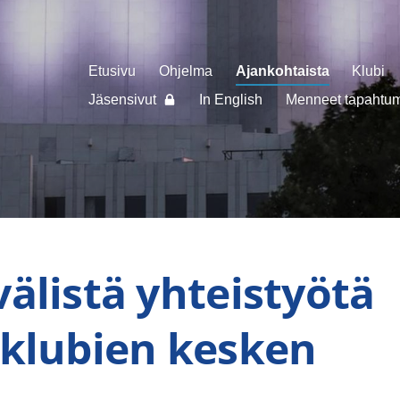
Etusivu
Ohjelma
Ajankohtaista
Klubi
Jäsensivut
In English
Menneet tapahtuma
älistä yhteistyötä
sklubien kesken