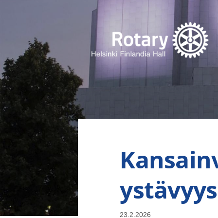
Siirry
sivun
sisältöön
Finlandia Hall Rotaryklubi ry
Kansainv
ystävyy
23.2.2026