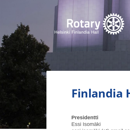
Siirry
sivun
sisältöön
Finlandia Hall Rotaryklubi ry
Finlandia 
Presidentti
Essi Isomäki