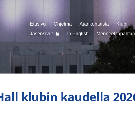
Etusivu
Ohjelma
Ajankohtaista
Klubi
Jäsensivut
In English
Menneet tapahtuma
Hall klubin kaudella 202