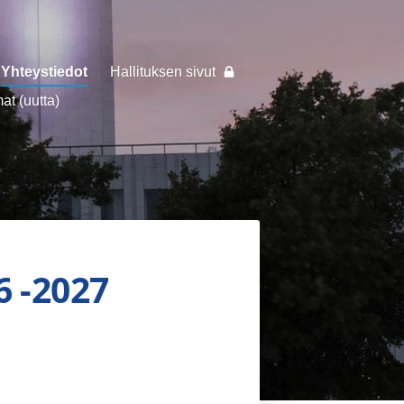
Yhteystiedot
Hallituksen sivut
t (uutta)
6 -2027