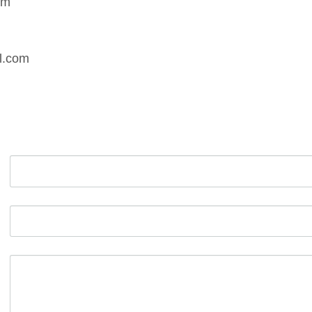
om
il.com