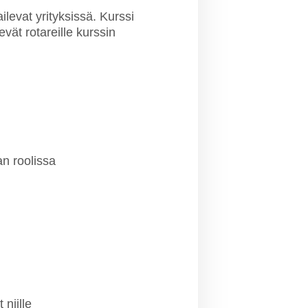
ailevat yrityksissä. Kurssi
levät rotareille kurssin
an roolissa
niille