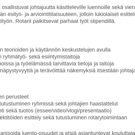
osallistuvat johtajuutta käsitteleville luennoille sekä vier
 esitys- ja arviointitilaisuuteen, jolloin lukiolaiset esitte
yön. Rotarit palkitsevat parhaat työt stipendillä.
n teorioiden ja käytännön keskustelujen avulla
n ryhmätyö- sekä esiintymistaitoja
oissa ja työelämässä tarvittavia tietoja ja taitoja
näpystyvyyttä ja terävöittää näkemyksiä itsestään johtaj
en perusteet
n tutustuminen ryhmissä sekä johtajien haastattelut
inti sekä tuotos (essee/video/vlogi/presentaatio)
jektitöiden esittely sekä tutustuminen rotarytoimintaan
nisoida luento-osuudet ja etsiä asiantuntevat kouluttajat 