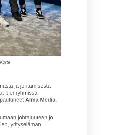
 Korte
ämästä ja johtamisesta
vät pienryhmissä
lupautuneet
Alma Media
,
tumaan johtajuuteen jo
rien, yrityselämän