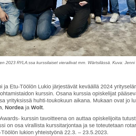
n 2023 RYLA:ssa kurssilaiset vierailivat mm. Wärtsilässä. Kuva: Jenni
bi ja Etu-Töölön Lukio järjestävät keväällä 2024 yritysel
e Johtamistaidon kurssin. Osana kurssia opiskelijat pääse
ssa yrityksissä huhti-toukokuun aikana. Mukaan ovat jo 
n
,
Nordea
ja
Wolt
.
wards- kurssin tavoitteena on auttaa opiskelijoita tutus
si on osa virallista kurssitarjontaa ja se toteutetaan rota
-Töölön lukion yhteistyönä 22.3. – 23.5.2023.