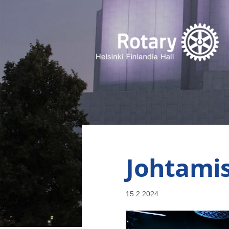
Siirry
sivun
sisältöön
Finlandia Hall Rotaryklubi ry
Johtamist
15.2.2024