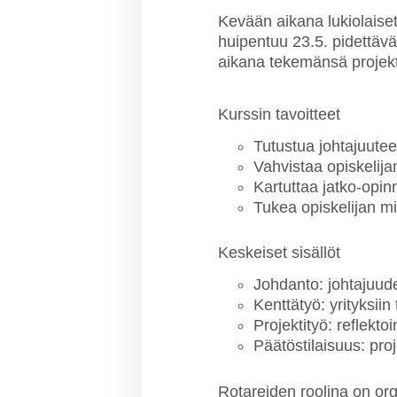
Kevään aikana lukiolaiset 
huipentuu 23.5. pidettävään
aikana tekemänsä projektit
Kurssin tavoitteet
Tutustua johtajuutee
Vahvistaa opiskelija
Kartuttaa jatko-opinn
Tukea opiskelijan mi
Keskeiset sisällöt
Johdanto: johtajuud
Kenttätyö: yrityksii
Projektityö: reflekto
Päätöstilaisuus: pro
Rotareiden roolina on orga