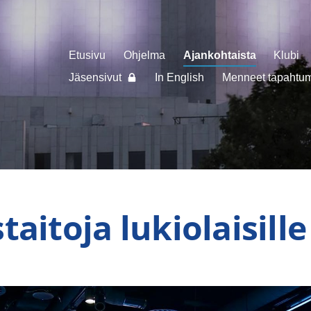
Etusivu
Ohjelma
Ajankohtaista
Klubi
Jäsensivut
In English
Menneet tapahtuma
aitoja lukiolaisille