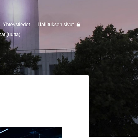
Yhteystiedot
Hallituksen sivut
t (uutta)