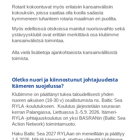
Rotarit kokoontuvat myös erilaisiin kansainvälisiin
kokouksiin, joissa saattaa olla koolla sadasta
kymmeneen tuhanteen rotaria maailman eri puolilta.
Myös edellisissä otsikoissa mainitut nuorisovaihto sekä
ystävyysklubit ovat erittäin merkittävä osa klubimme
kansainvälistsä toimintaa.
Alla vielä lisätietoja ajankohtaisista kansainvälilisistä
toimista.
Oletko nuori ja kiinnostunut johtajuudesta
Itämeren suojelussa?
Klubimme on päättänyt tukea taloudellisesti yhden
nuoren aikuisen (18-30 v) osallistumista ns. Baltic Sea
RYLA -koulutukseen. Koulutus järjestetään seuravan
kerran Palangassa, Liettuassa 3.-5.9. 2026. Itämeri-
RYLA -johtajuuskoulutus on yksi BASRANin (Baltic Sea
Action Network) toimintamuoto.
Haku Baltic Sea 2027 RYLAan on meneillään ja päättyy
1.6.2026. Mikäli kiinnostuit, otathan yhteyttä klubiimme