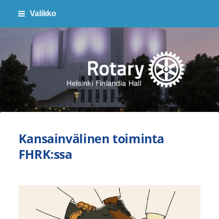
Siirry
Valikko
sivun
sisältöön
Finlandia Hall Rotaryklubi ry
Kansainvälinen toiminta
FHRK:ssa