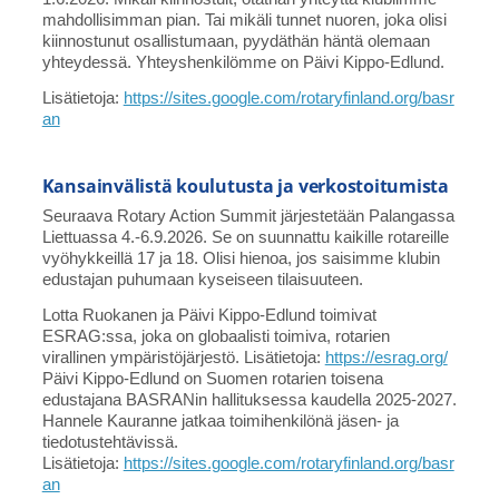
mahdollisimman pian. Tai mikäli tunnet nuoren, joka olisi
kiinnostunut osallistumaan, pyydäthän häntä olemaan
yhteydessä. Yhteyshenkilömme on Päivi Kippo-Edlund.
Lisätietoja:
https://sites.google.com/rotaryfinland.org/basr
an
Kansainvälistä koulutusta ja verkostoitumista
Seuraava Rotary Action Summit järjestetään Palangassa
Liettuassa 4.-6.9.2026. Se on suunnattu kaikille rotareille
vyöhykkeillä 17 ja 18. Olisi hienoa, jos saisimme klubin
edustajan puhumaan kyseiseen tilaisuuteen.
Lotta Ruokanen ja Päivi Kippo-Edlund toimivat
ESRAG:ssa, joka on globaalisti toimiva, rotarien
virallinen ympäristöjärjestö. Lisätietoja:
https://esrag.org/
Päivi Kippo-Edlund on Suomen rotarien toisena
edustajana BASRANin hallituksessa kaudella 2025-2027.
Hannele Kauranne jatkaa toimihenkilönä jäsen- ja
tiedotustehtävissä.
Lisätietoja:
https://sites.google.com/rotaryfinland.org/basr
an