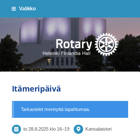
Siirry
Valikko
sivun
sisältöön
Finlandia Hall Rotaryklubi ry
Itämeripäivä
Tarkastelet mennyttä tapahtumaa.
to 28.8.2025
klo 16
–
19
Kansalaistori