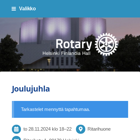
Siirry
Valikko
sivun
sisältöön
Finlandia Hall Rotaryklubi ry
Joulujuhla
Tarkastelet mennyttä tapahtumaa.
to 28.11.2024
klo 18
–
22
Ritarihuone