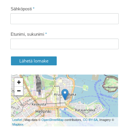
Sähköposti
*
Etunimi, sukunimi
*
Lähetä lomake
+
−
Leaflet
| Map data ©
OpenStreetMap
contributors,
CC-BY-SA
, Imagery ©
Mapbox