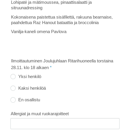
Lohipaté ja mätimoussea, pinaattisalaatti ja
sitruunadressing
Kokonaisena paistettua sisäfilettä, rakuuna bearnaise,
paahdettua Raz Hanout bataattia ja broccolinia
Vanilja-kaneli omena Pavlova
Ilmoittautuminen Joulujuhlaan Ritarihuoneella torstaina
28.11. klo 18 alkaen
*
Yksi henkilö
Kaksi henkilöä
En osallistu
Allergiat ja muut ruokarajoitteet