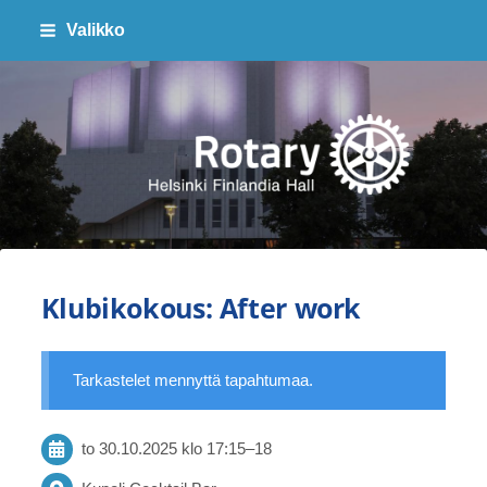
Siirry
Valikko
sivun
sisältöön
Finlandia Hall Rotaryklubi ry
Klubikokous: After work
Tarkastelet mennyttä tapahtumaa.
to 30.10.2025
klo 17:15
–
18