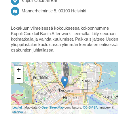
Kupoli Cocktail Bar
Mannerheimintie 5, 00100 Helsinki
Lokakuun viimeisessä kokouksessa kokoonnumme
Kupoli Cocktail Bariin After work -teemalla. Liity seuraan
kotimatkalla ja vaihda kuulumiset. Paikka sijaitsee Uuden
ylioppilastalon kuuluisassa ylimmän kerroksen entisessä
osakuntien juhlatilassa.
+
−
Leaflet
| Map data ©
OpenStreetMap
contributors,
CC-BY-SA
, Imagery ©
Mapbox