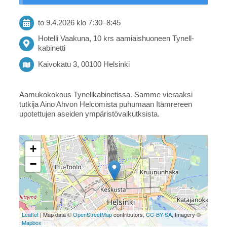
to 9.4.2026
klo 7:30
–
8:45
Hotelli Vaakuna, 10 krs aamiaishuoneen Tynell-
kabinetti
Kaivokatu 3, 00100 Helsinki
Aamukokokous Tynellkabinetissa. Samme vieraaksi
tutkija Aino Ahvon Helcomista puhumaan Itämrereen
upotettujen aseiden ympäristövaikutksista.
+
−
Leaflet
| Map data ©
OpenStreetMap
contributors,
CC-BY-SA
, Imagery ©
Mapbox