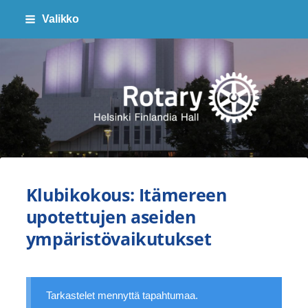
Siirry
Valikko
sivun
sisältöön
Finlandia Hall Rotaryklubi ry
Klubikokous: Itämereen
upotettujen aseiden
ympäristövaikutukset
Tarkastelet mennyttä tapahtumaa.