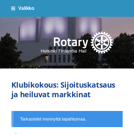
Siirry
Valikko
sivun
sisältöön
Finlandia Hall Rotaryklubi ry
Klubikokous: Sijoituskatsaus
ja heiluvat markkinat
Tarkastelet mennyttä tapahtumaa.