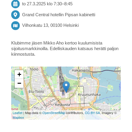
to 27.3.2025
klo 7:30
–
8:45
Grand Central hotellin Pipsan kabinetti
Vilhonkatu 13, 00100 Helsinki
Klubimme jäsen Mikko Aho kertoo kuulumisista
sijoitusmarkkinoilla. Edelliskauden katsaus herätti paljon
kiinnostusta.
+
−
Leaflet
| Map data ©
OpenStreetMap
contributors,
CC-BY-SA
, Imagery ©
Mapbox