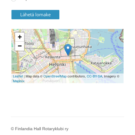
Lähetä lomake
+
−
Leaflet
| Map data ©
OpenStreetMap
contributors,
CC-BY-SA
, Imagery ©
Mapbox
©
Finlandia Hall Rotaryklubi ry