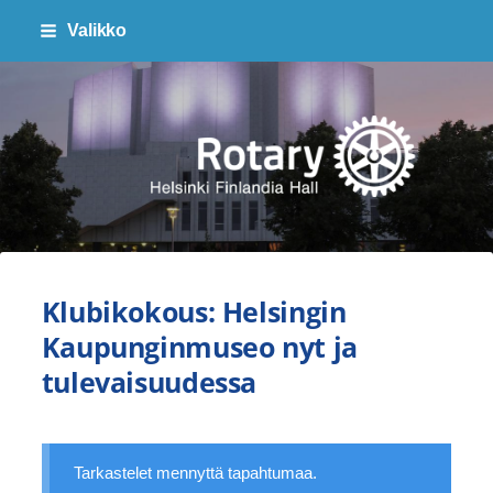
Siirry
Valikko
sivun
sisältöön
Finlandia Hall Rotaryklubi ry
Klubikokous: Helsingin
Kaupunginmuseo nyt ja
tulevaisuudessa
Tarkastelet mennyttä tapahtumaa.