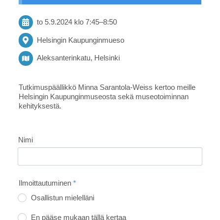
to 5.9.2024
klo 7:45
–
8:50
Helsingin Kaupunginmueso
Aleksanterinkatu, Helsinki
Tutkimuspäällikkö Minna Sarantola-Weiss kertoo meille
Helsingin Kaupunginmuseosta sekä museotoiminnan
kehityksestä.
Nimi
Ilmoittautuminen
*
Osallistun mielelläni
En pääse mukaan tällä kertaa