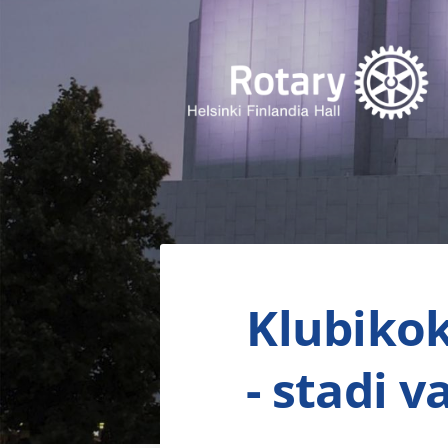
Siirry
sivun
sisältöön
Finlandia Hall Rotaryklubi ry
Klubikok
- stadi va