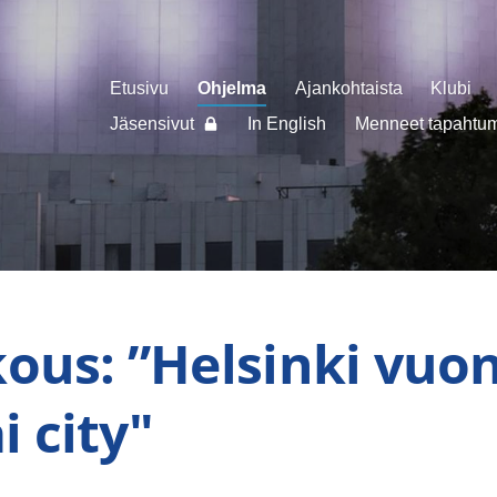
Etusivu
Ohjelma
Ajankohtaista
Klubi
Jäsensivut
In English
Menneet tapahtuma
ous: ”Helsinki vuo
i city"