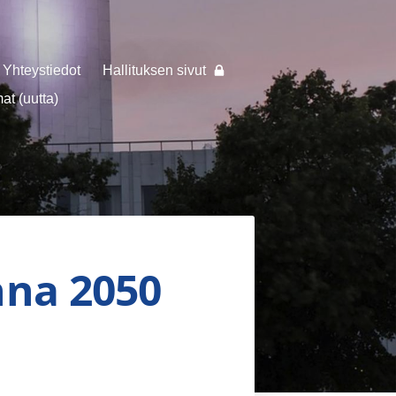
Yhteystiedot
Hallituksen sivut
t (uutta)
nna 2050