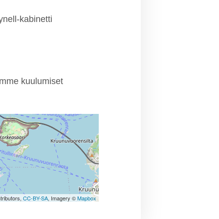
nell-kabinetti
lemme kuulumiset
tributors,
CC-BY-SA
, Imagery ©
Mapbox