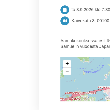
to 3.9.2026
klo 7:3
Kaivokatu 3, 00100 
Aamukokouksessa esittäy
Samuelin vuodesta Japa
+
−