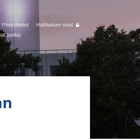
Yhteystiedot
Hallituksen sivut
t (uutta)
an