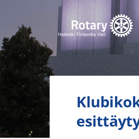
Siirry
sivun
sisältöön
Finlandia Hall Rotaryklubi ry
Klubikok
esittäy