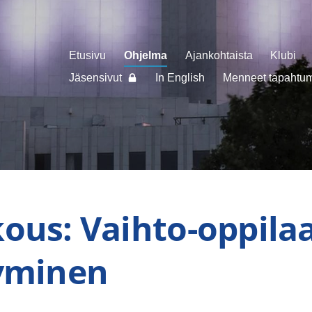
Etusivu
Ohjelma
Ajankohtaista
Klubi
Jäsensivut
In English
Menneet tapahtuma
ous: Vaihto-oppila
tyminen