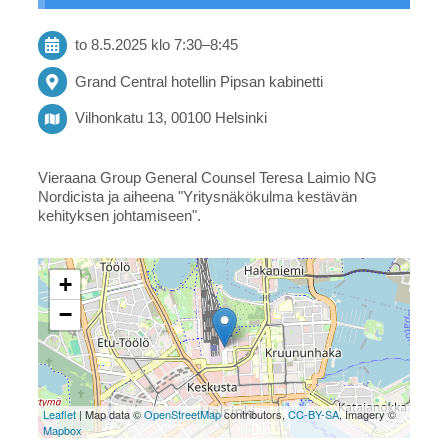
to 8.5.2025
klo 7:30
–
8:45
Grand Central hotellin Pipsan kabinetti
Vilhonkatu 13, 00100 Helsinki
Vieraana Group General Counsel Teresa Laimio NG
Nordicista ja aiheena "Yritysnäkökulma kestävän
kehityksen johtamiseen".
+
−
Leaflet
| Map data ©
OpenStreetMap
contributors,
CC-BY-SA
, Imagery ©
Mapbox