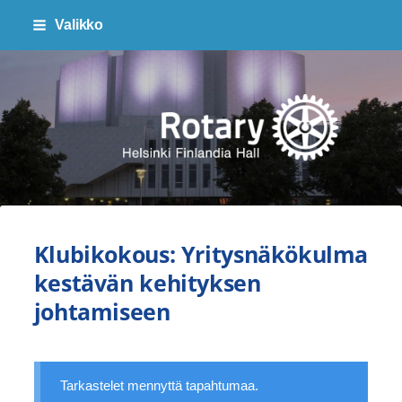
Siirry
Valikko
sivun
sisältöön
Finlandia Hall Rotaryklubi ry
Klubikokous: Yritysnäkökulma
kestävän kehityksen
johtamiseen
Tarkastelet mennyttä tapahtumaa.