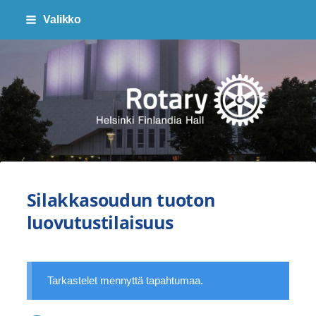
Siirry
Valikko
sivun
sisältöön
Finlandia Hall Rotaryklubi ry
Silakkasoudun tuoton
luovutustilaisuus
Tarkastelet mennyttä tapahtumaa.