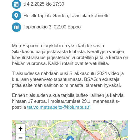
ti 4.2.2025
klo 17:30
Hotelli Tapiola Garden, ravintolan kabinetti
Tapionaukio 3, 02100 Espoo
Meri-Espoon rotaryklubi on yksi kahdeksasta
Silakkasoutua järjestävästä klubista. Kerättyjen varojen
luovutustilaisuus järjestetään vuorotellen ja tällä kertaa on
heidän vuoronsa. Kaikki rotarit ovat tervetulleita.
Tilaisuudessa nähdään uusi Silakkasoutu 2024 video ja
kuullaan yhteenveto tapahtumasta. BSAG:n edustaja
pitää esitelmän säätiön toiminnasta Itämeren hyväksi.
Ennen tilaisuuden alkua tarjolla buffet-illallinen ja kahvia
hintaan 17 euroa. Ilmoittautumiset 29.1. mennessä s-
postilla
teuvo.metsapelto@kolumbus.fi
+
−