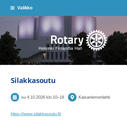
Siirry
Valikko
sivun
sisältöön
Finlandia Hall Rotaryklubi ry
Silakkasoutu
su 4.10.2026
klo 10
–
18
Kaisaniemenlahti
https://www.silakkasoutu.fi/