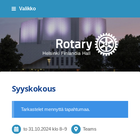
Siirry
Valikko
sivun
sisältöön
Finlandia Hall Rotaryklubi ry
Syyskokous
Tarkastelet mennyttä tapahtumaa.
to 31.10.2024
klo 8
–
9
Teams