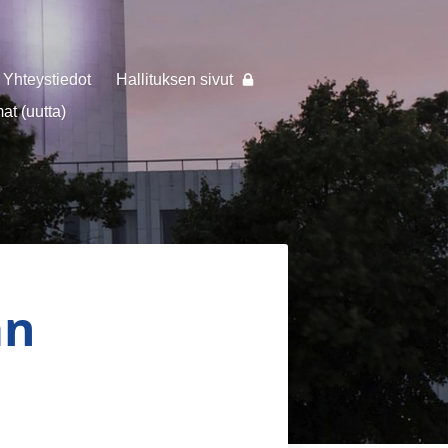
Yhteystiedot
Hallituksen sivut
t (uutta)
an