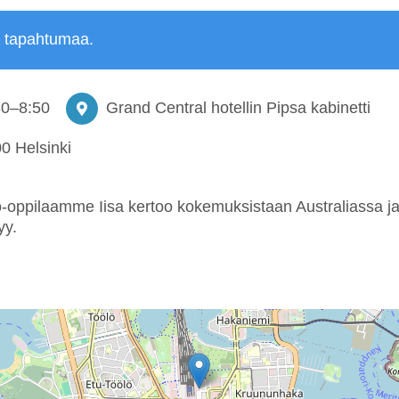
ä tapahtumaa.
30
–
8:50
Grand Central hotellin Pipsa kabinetti
0 Helsinki
-oppilaamme Iisa kertoo kokemuksistaan Australiassa j
tyy.