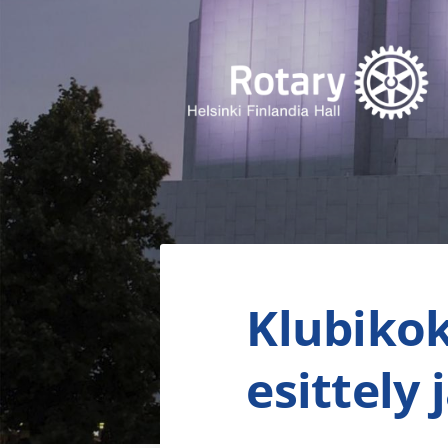
Siirry
sivun
sisältöön
Finlandia Hall Rotaryklubi ry
Klubikok
esittely 