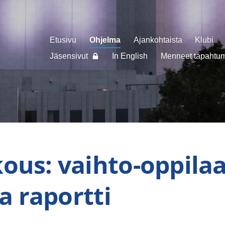
Etusivu
Ohjelma
Ajankohtaista
Klubi
Jäsensivut
In English
Menneet tapahtuma
ous: vaihto-oppila
ja raportti