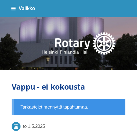
Siirry
Valikko
sivun
sisältöön
Finlandia Hall Rotaryklubi ry
Vappu - ei kokousta
Tarkastelet mennyttä tapahtumaa.
to 1.5.2025