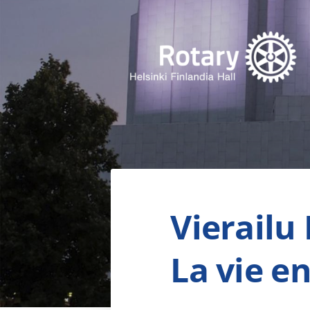
Siirry
sivun
sisältöön
Finlandia Hall Rotaryklubi ry
Vierailu 
La vie e