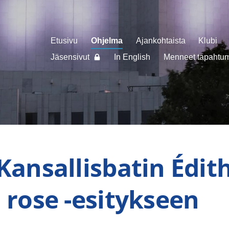
Etusivu
Ohjelma
Ajankohtaista
Klubi
Jäsensivut
In English
Menneet tapahtuma
Kansallisbatin Édith
n rose -esitykseen