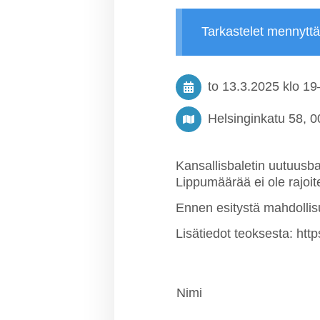
Tarkastelet mennytt
to 13.3.2025
klo 19
Helsinginkatu 58, 0
Kansallisbaletin uutuusb
Lippumäärää ei ole rajoit
Ennen esitystä mahdollisu
Lisätiedot teoksesta: http
Nimi