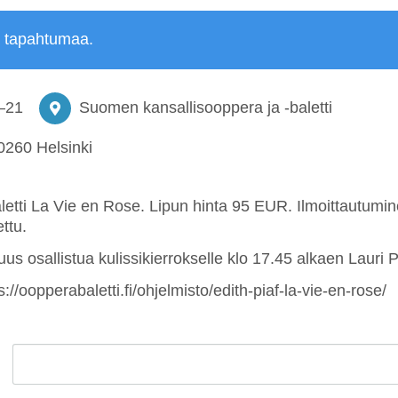
ä tapahtumaa.
–
21
Suomen kansallisooppera ja -baletti
0260 Helsinki
aletti La Vie en Rose. Lipun hinta 95 EUR. Ilmoittautum
ettu.
us osallistua kulissikierrokselle klo 17.45 alkaen Lauri
s://oopperabaletti.fi/ohjelmisto/edith-piaf-la-vie-en-rose/