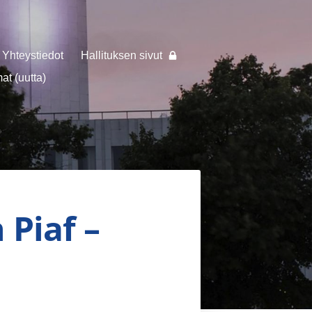
Yhteystiedot
Hallituksen sivut
t (uutta)
 Piaf –