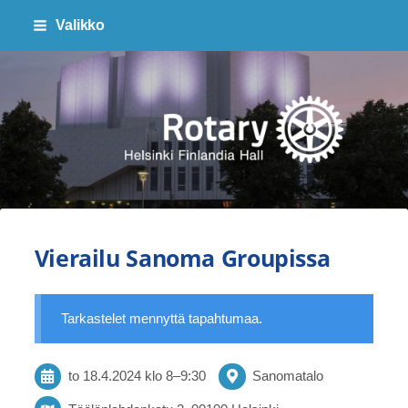
Siirry
Valikko
sivun
sisältöön
Finlandia Hall Rotaryklubi ry
Vierailu Sanoma Groupissa
Tarkastelet mennyttä tapahtumaa.
to 18.4.2024
klo 8
–
9:30
Sanomatalo