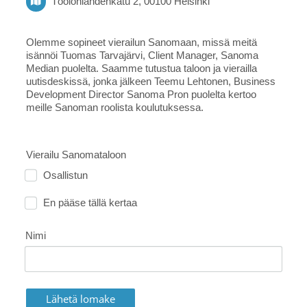
Töölönlahdenkatu 2, 00100 Helsinki
Olemme sopineet vierailun Sanomaan, missä meitä
isännöi Tuomas Tarvajärvi, Client Manager, Sanoma
Median puolelta. Saamme tutustua taloon ja vierailla
uutisdeskissä, jonka jälkeen Teemu Lehtonen, Business
Development Director Sanoma Pron puolelta kertoo
meille Sanoman roolista koulutuksessa.
Vierailu Sanomataloon
Osallistun
En pääse tällä kertaa
Nimi
Lähetä lomake