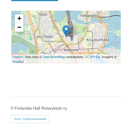
+
−
Leaflet
| Map data ©
OpenStreetMap
contributors,
CC-BY-SA
, Imagery ©
Mapbox
©
Finlandia Hall Rotaryklubi ry
Tehty Yhdistysavaimella