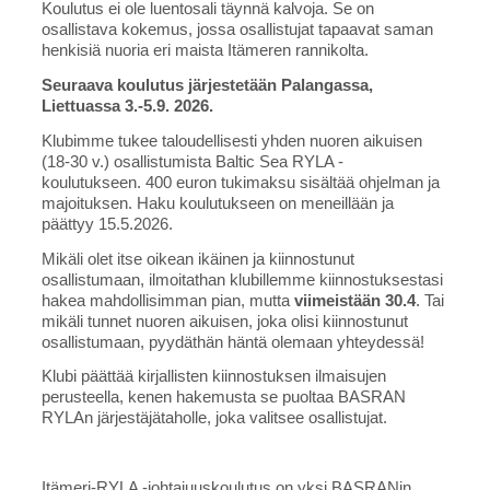
Koulutus ei ole luentosali täynnä kalvoja. Se on
osallistava kokemus, jossa osallistujat tapaavat saman
henkisiä nuoria eri maista Itämeren rannikolta.
Seuraava koulutus järjestetään Palangassa,
Liettuassa 3.-5.9. 2026.
Klubimme tukee taloudellisesti yhden nuoren aikuisen
(18-30 v.) osallistumista Baltic Sea RYLA -
koulutukseen. 400 euron tukimaksu sisältää ohjelman ja
majoituksen. Haku koulutukseen on meneillään ja
päättyy 15.5.2026.
Mikäli olet itse oikean ikäinen ja kiinnostunut
osallistumaan, ilmoitathan klubillemme kiinnostuksestasi
hakea mahdollisimman pian, mutta
viimeistään 30.4
. Tai
mikäli tunnet nuoren aikuisen, joka olisi kiinnostunut
osallistumaan, pyydäthän häntä olemaan yhteydessä!
Klubi päättää kirjallisten kiinnostuksen ilmaisujen
perusteella, kenen hakemusta se puoltaa BASRAN
RYLAn järjestäjätaholle, joka valitsee osallistujat.
Itämeri-RYLA -johtajuuskoulutus on yksi BASRANin