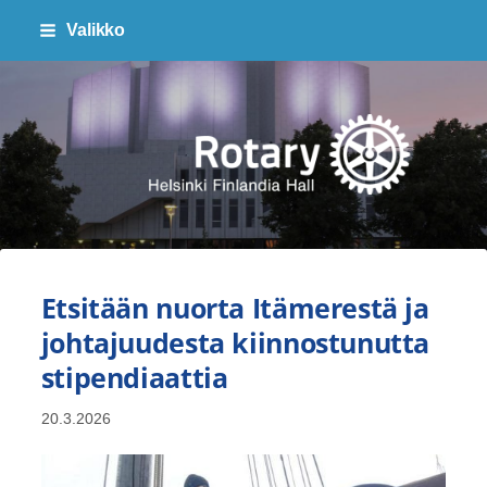
Siirry
Valikko
sivun
sisältöön
Finlandia Hall Rotaryklubi ry
Etsitään nuorta Itämerestä ja
johtajuudesta kiinnostunutta
stipendiaattia
20.3.2026