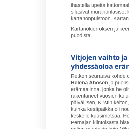
ihastella upeita kattomaa
silasivat muranonlasiset 
kartanonpuistoon. Kartano
Kartanokierroksen jälkeen
puodista.
Vitjojen vaihto 
yhdessäoloa erä
Retken seuraava kohde o
Helena Ahosen
ja puol
erämaalinna, jonka he ol
rakentaneet vuosien kulu
päivällisen, Kirstin keito
kuinka kesäpaikka oli no
keskelle kuusimetsää. He
Pernajan kiintoisasta his
paljon muutakin kuin Mika