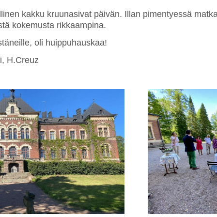
ullinen kakku kruunasivat päivän. Illan pimentyessä matk
eistä kokemusta rikkaampina.
estäneille, oli huippuhauskaa!
i, H.Creuz