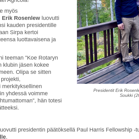
me myös
.
Erik Rosenlew
luovutti
 ensi kauden presidentille
an Sirpa kertoi
eensa luottavaisena ja
teni teeman ”Koe Rotaryn
n klubin jäsen kokee
een. Olipa se sitten
projekti,
i merkityksellinen
Presidentit Erik Rosen
ain yhdessä voimme
Soukki (
htumattoman”, hän totesi
tteeksi.
uovutti presidentin päätöksellä Paul Harris Fellowship -t
lle
.