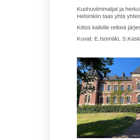
Kuohuviinimaljat ja herk
Helsinkiin taas yhtä yht
Kiitos kaikille retkeä järj
Kuvat: E.Isomäki, S.Kask