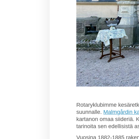
Rotaryklubimme kesäretki
suunnalle.
Malmgårdin ka
kartanon omaa siideriä. K
tarinoita sen edellisistä a
Vuosina 1882-1885 rakenn