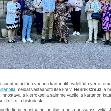
 suuntautui tänä vuonna kartanotiheydeltään verrattom
rtanolla
meidät vastaanotti itse kreivi
Henrik Creuz
ja he
iinnostavalla kierroksella saimme vaellella kartanon kau
sukkaista ja historiasta.
ettu linna edustaa hollantilaista uusrenessanssityyliä.