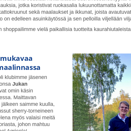
lauksia, jotka koristivat ruokasalia lukuunottamatta kaikk
kattokruunut sekä maalaukset ja ikkunat, joista avautuv
 on edelleen asuinkäytössä ja sen pelloilla viljellään v
 shoppailimme vielä paikallisia tuotteita kaurahiutaleista
ja mukavaa
maalinnassa
li klubimme jäsenen
isonsa
Jukan
ivat omin käsin
essa. Maittavan
n, jälkeen saimme kuulla,
ussut sherry-torneineen
lena myös valaisi meitä
toriasta, johon mahtuu
el Agricola!