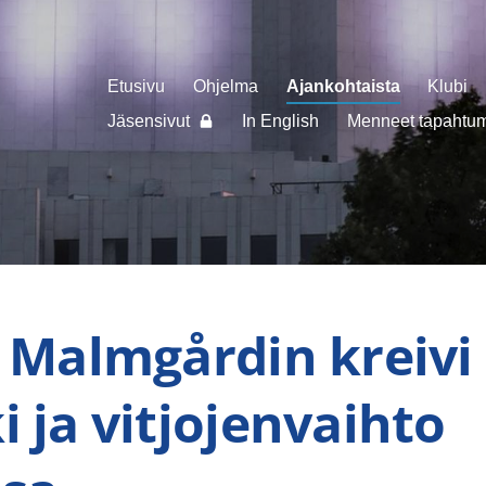
Etusivu
Ohjelma
Ajankohtaista
Klubi
Jäsensivut
In English
Menneet tapahtuma
a Malmgårdin kreivi 
i ja vitjojenvaihto