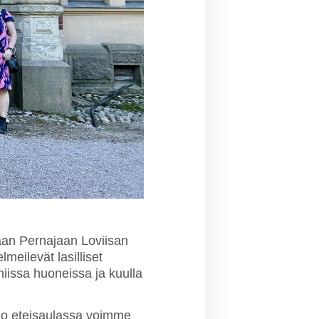
aan Pernajaan Loviisan
lmeilevät lasilliset
niissa huoneissa ja kuulla
 Jo eteisaulassa voimme