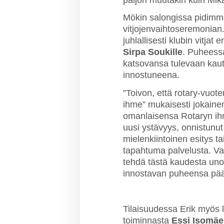
Mökin salongissa pidim
vitjojenvaihtoseremonian
juhlallisesti klubin vitjat
Sirpa Soukille
. Puheessa
katsovansa tulevaan kaut
innostuneena.
”Toivon, että rotary-vuo
ihme” mukaisesti jokaine
omanlaisensa Rotaryn ihm
uusi ystävyys, onnistunut 
mielenkiintoinen esitys ta
tapahtuma palvelusta. V
tehdä tästä kaudesta uno
innostavan puheensa pää
Tilaisuudessa Erik myös l
toiminnasta
Essi Isomäe