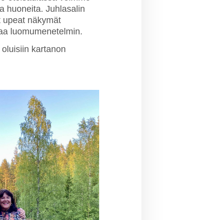
ia huoneita. Juhlasalin
at upeat näkymät
iljaa luomumenetelmin.
 oluisiin kartanon