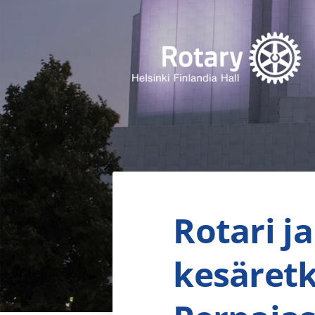
Siirry
sivun
sisältöön
Finlandia Hall Rotaryklubi ry
Rotari j
kesäretk