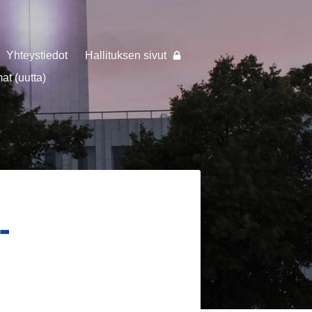
Yhteystiedot
Hallituksen sivut
t (uutta)
-