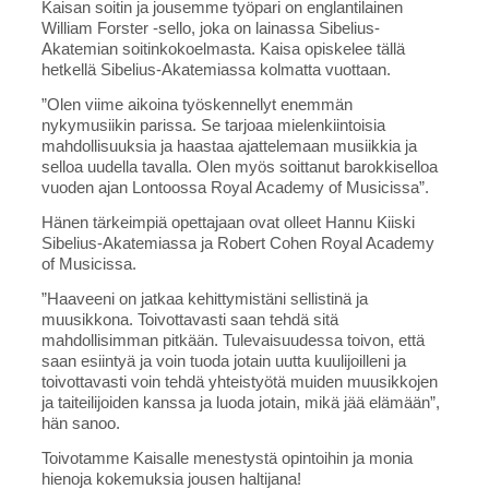
Kaisan soitin ja jousemme työpari on englantilainen
William Forster -sello, joka on lainassa Sibelius-
Akatemian soitinkokoelmasta. Kaisa opiskelee tällä
hetkellä Sibelius-Akatemiassa kolmatta vuottaan.
”Olen viime aikoina työskennellyt enemmän
nykymusiikin parissa. Se tarjoaa mielenkiintoisia
mahdollisuuksia ja haastaa ajattelemaan musiikkia ja
selloa uudella tavalla. Olen myös soittanut barokkiselloa
vuoden ajan Lontoossa Royal Academy of Musicissa”.
Hänen tärkeimpiä opettajaan ovat olleet Hannu Kiiski
Sibelius-Akatemiassa ja Robert Cohen Royal Academy
of Musicissa.
”Haaveeni on jatkaa kehittymistäni sellistinä ja
muusikkona. Toivottavasti saan tehdä sitä
mahdollisimman pitkään. Tulevaisuudessa toivon, että
saan esiintyä ja voin tuoda jotain uutta kuulijoilleni ja
toivottavasti voin tehdä yhteistyötä muiden muusikkojen
ja taiteilijoiden kanssa ja luoda jotain, mikä jää elämään”,
hän sanoo.
Toivotamme Kaisalle menestystä opintoihin ja monia
hienoja kokemuksia jousen haltijana!