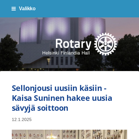
Siirry
Valikko
sivun
sisältöön
Finlandia Hall Rotaryklubi ry
Sellonjousi uusiin käsiin -
Kaisa Suninen hakee uusia
sävyjä soittoon
12.1.2025