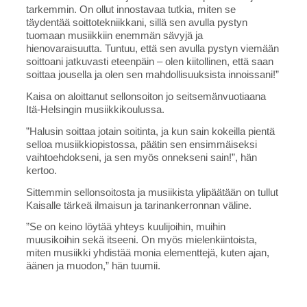
tarkemmin. On ollut innostavaa tutkia, miten se
täydentää soittotekniikkani, sillä sen avulla pystyn
tuomaan musiikkiin enemmän sävyjä ja
hienovaraisuutta. Tuntuu, että sen avulla pystyn viemään
soittoani jatkuvasti eteenpäin – olen kiitollinen, että saan
soittaa jousella ja olen sen mahdollisuuksista innoissani!”
Kaisa on aloittanut sellonsoiton jo seitsemänvuotiaana
Itä-Helsingin musiikkikoulussa.
”Halusin soittaa jotain soitinta, ja kun sain kokeilla pientä
selloa musiikkiopistossa, päätin sen ensimmäiseksi
vaihtoehdokseni, ja sen myös onnekseni sain!”, hän
kertoo.
Sittemmin sellonsoitosta ja musiikista ylipäätään on tullut
Kaisalle tärkeä ilmaisun ja tarinankerronnan väline.
”Se on keino löytää yhteys kuulijoihin, muihin
muusikoihin sekä itseeni. On myös mielenkiintoista,
miten musiikki yhdistää monia elementtejä, kuten ajan,
äänen ja muodon,” hän tuumii.